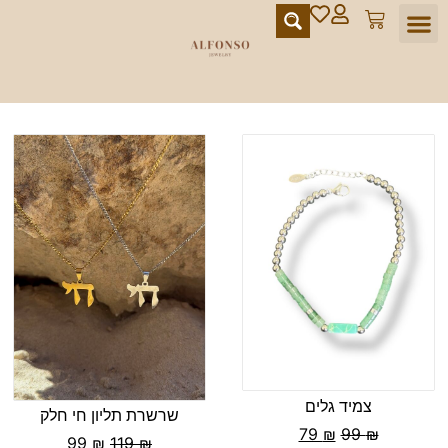
מועדון הלקוחות
צמיד גלים
שרשרת תליון חי חלק
79
₪
99
₪
99
₪
119
₪