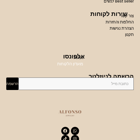
Best seller לנשים
שירות לקוחות
צור קשר
החלפות והחזרות
הצהרת נגישות
תקנון
אלפונסו
אודות
מועדון הלקוחות
הרשמה לניוזלטר
הרשמה