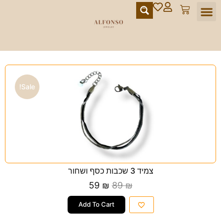
מועדון הלקוחות
Sale!
צמיד 3 שכבות כסף ושחור
59
₪
89
₪
Add To Cart