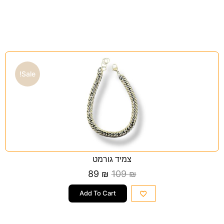
Sale!
צמיד גורמט
89
₪
109
₪
Add To Cart