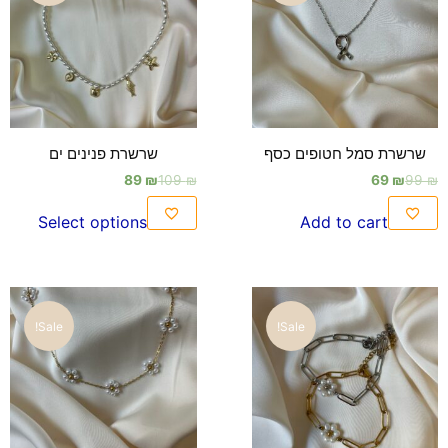
שרשרת סמל חטופים כסף
שרשרת פנינים ים
89
₪
109
₪
69
₪
99
₪
Select options
Add to cart
Sale!
Sale!