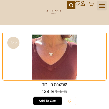
מועדון הלקוחות
Sale!
‏שרשרת חי ורוד
129
₪
159
₪
Add To Cart